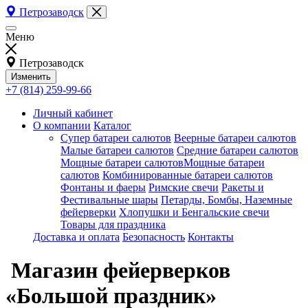
Петрозаводск
Меню
Петрозаводск
Изменить
+7 (814) 259-99-66
Личный кабинет
О компании
Каталог
Супер батареи салютов
Веерные батареи салютов
Малые батареи салютов
Средние батареи салютов
Мощные батареи салютовМощные батареи
салютов
Комбинированные батареи салютов
Фонтаны и фаеры
Римские свечи
Ракеты и
Фестивальные шары
Петарды, Бомбы, Наземные
фейерверки
Хлопушки и Бенгальские свечи
Товары для праздника
Доставка и оплата
Безопасность
Контакты
Магазин фейерверков
«Большой праздник»