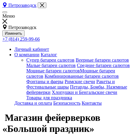
Петрозаводск
Меню
Петрозаводск
Изменить
+7 (814) 259-99-66
Личный кабинет
О компании
Каталог
Супер батареи салютов
Веерные батареи салютов
Малые батареи салютов
Средние батареи салютов
Мощные батареи салютовМощные батареи
салютов
Комбинированные батареи салютов
Фонтаны и фаеры
Римские свечи
Ракеты и
Фестивальные шары
Петарды, Бомбы, Наземные
фейерверки
Хлопушки и Бенгальские свечи
Товары для праздника
Доставка и оплата
Безопасность
Контакты
Магазин фейерверков
«Большой праздник»