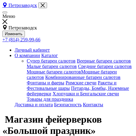
Петрозаводск
Меню
Петрозаводск
Изменить
+7 (814) 259-99-66
Личный кабинет
О компании
Каталог
Супер батареи салютов
Веерные батареи салютов
Малые батареи салютов
Средние батареи салютов
Мощные батареи салютовМощные батареи
салютов
Комбинированные батареи салютов
Фонтаны и фаеры
Римские свечи
Ракеты и
Фестивальные шары
Петарды, Бомбы, Наземные
фейерверки
Хлопушки и Бенгальские свечи
Товары для праздника
Доставка и оплата
Безопасность
Контакты
Магазин фейерверков
«Большой праздник»