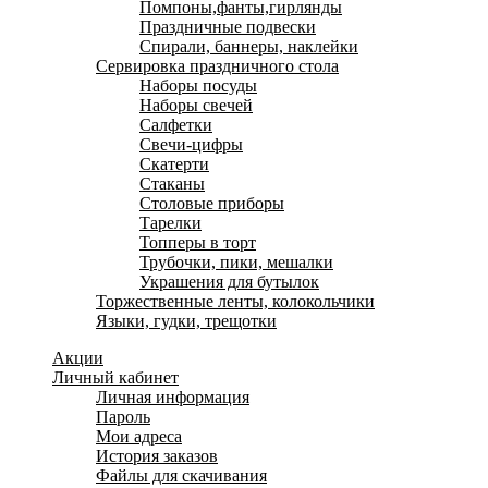
Помпоны,фанты,гирлянды
Праздничные подвески
Спирали, баннеры, наклейки
Сервировка праздничного стола
Наборы посуды
Наборы свечей
Салфетки
Свечи-цифры
Скатерти
Стаканы
Столовые приборы
Тарелки
Топперы в торт
Трубочки, пики, мешалки
Украшения для бутылок
Торжественные ленты, колокольчики
Языки, гудки, трещотки
Акции
Личный кабинет
Личная информация
Пароль
Мои адреса
История заказов
Файлы для скачивания