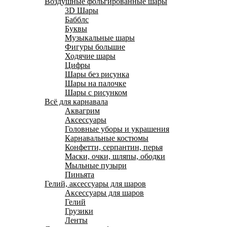
Воздушные фольгированные шары
3D Шары
Бабблс
Буквы
Музыкальные шары
Фигуры большие
Ходячие шары
Цифры
Шары без рисунка
Шары на палочке
Шары с рисунком
Всё для карнавала
Аквагрим
Аксессуары
Головные уборы и украшения
Карнавальные костюмы
Конфетти, серпантин, перья
Маски, очки, шляпы, ободки
Мыльные пузыри
Пиньята
Гелий, аксессуары для шаров
Аксессуары для шаров
Гелий
Грузики
Ленты