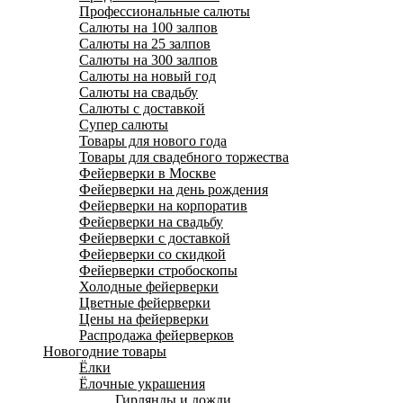
Профессиональные салюты
Салюты на 100 залпов
Салюты на 25 залпов
Салюты на 300 залпов
Салюты на новый год
Салюты на свадьбу
Салюты с доставкой
Супер салюты
Товары для нового года
Товары для свадебного торжества
Фейерверки в Москве
Фейерверки на день рождения
Фейерверки на корпоратив
Фейерверки на свадьбу
Фейерверки с доставкой
Фейерверки со скидкой
Фейерверки стробоскопы
Холодные фейерверки
Цветные фейерверки
Цены на фейерверки
Распродажа фейерверков
Новогодние товары
Ёлки
Ёлочные украшения
Гирлянды и дожди