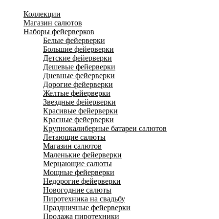
Коллекции
Магазин салютов
Наборы фейерверков
Белые фейерверки
Большие фейерверки
Детские фейерверки
Дешевые фейерверки
Дневные фейерверки
Дорогие фейерверки
Желтые фейерверки
Звездные фейерверки
Красивые фейерверки
Красные фейерверки
Крупнокалиберные батареи салютов
Летающие салюты
Магазин салютов
Маленькие фейерверки
Мерцающие салюты
Мощные фейерверки
Недорогие фейерверки
Новогодние салюты
Пиротехника на свадьбу
Праздничные фейерверки
Продажа пиротехники