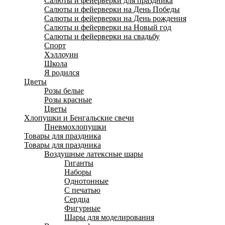
Салюты и фейерверки для праздника
Салюты и фейерверки на День Победы
Салюты и фейерверки на День рождения
Салюты и фейерверки на Новый год
Салюты и фейерверки на свадьбу
Спорт
Хэллоуин
Школа
Я родился
Цветы
Розы белые
Розы красные
Цветы
Хлопушки и Бенгальские свечи
Пневмохлопушки
Товары для праздника
Товары для праздника
Воздушные латексные шары
Гиганты
Наборы
Однотонные
С печатью
Сердца
Фигурные
Шары для моделирования