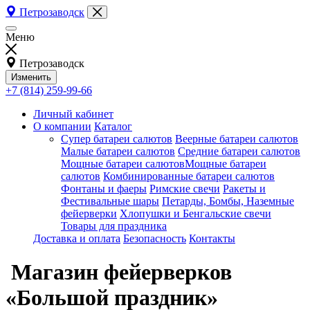
Петрозаводск
Меню
Петрозаводск
Изменить
+7 (814) 259-99-66
Личный кабинет
О компании
Каталог
Супер батареи салютов
Веерные батареи салютов
Малые батареи салютов
Средние батареи салютов
Мощные батареи салютовМощные батареи
салютов
Комбинированные батареи салютов
Фонтаны и фаеры
Римские свечи
Ракеты и
Фестивальные шары
Петарды, Бомбы, Наземные
фейерверки
Хлопушки и Бенгальские свечи
Товары для праздника
Доставка и оплата
Безопасность
Контакты
Магазин фейерверков
«Большой праздник»